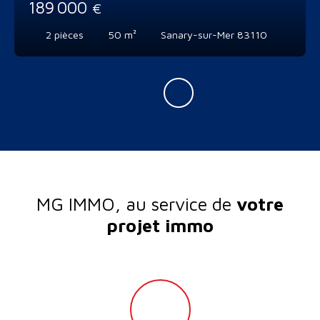
189 000
€
2
pièces
50
m²
Sanary-sur-Mer 83110
MG IMMO, au service de
votre
projet immo