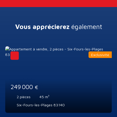
Vous apprécierez
également
Exclusivité
249 000
€
2
pièces
45
m²
Six-Fours-les-Plages 83140