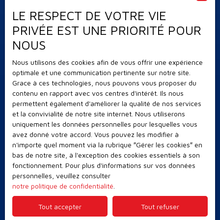
Immobilier à Sanary-sur-Mer
LE RESPECT DE VOTRE VIE
Nos honoraires
PRIVÉE EST UNE PRIORITÉ POUR
Mentions légales
NOUS
Politique de confidentialité
Nous utilisons des cookies afin de vous offrir une expérience
Plan du site
optimale et une communication pertinente sur notre site.
Grace à ces technologies, nous pouvons vous proposer du
Gérer les cookies
contenu en rapport avec vos centres d'intérêt. Ils nous
Propulsé par
permettent également d'améliorer la qualité de nos services
et la convivialité de notre site internet. Nous utiliserons
uniquement les données personnelles pour lesquelles vous
avez donné votre accord. Vous pouvez les modifier à
n'importe quel moment via la rubrique ″Gérer les cookies″ en
bas de notre site, à l'exception des cookies essentiels à son
+33 4 94 07 41 84
fonctionnement. Pour plus d'informations sur vos données
personnelles, veuillez consulter
notre politique de confidentialité
.
12 RUE GIBOIN,
Tout accepter
Tout refuser
83110 SANARY-SUR-MER